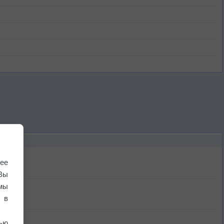
ее
Вы
мы
 в
ью