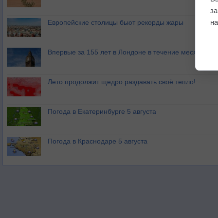
з
на
Европейские столицы бьют рекорды жары
Впервые за 155 лет в Лондоне в течение месяца не
Лето продолжит щедро раздавать своё тепло!
Погода в Екатеринбурге 5 августа
Погода в Краснодаре 5 августа