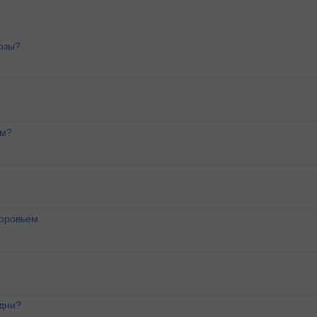
озы?
ем?
доровьем
 дни?