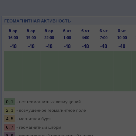
ГЕОМАГНИТНАЯ АКТИВНОСТЬ
5 ср
5 ср
5 ср
6 чт
6 чт
6 чт
6 чт
16:00
19:00
22:00
1:00
4:00
7:00
10:00
-48
-48
-48
-48
-48
-48
-48
0, 1
- нет геомагнитных возмущений
2, 3
- возмущенное геомагнитное поле
4, 5
- магнитная буря
6, 7
- геомагнитный шторм
8, 9
- экстремальный геомагнитный шторм