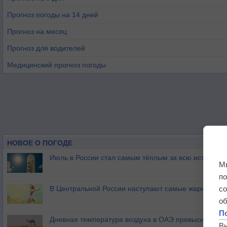
Прогноз погоды на 14 дней
Прогноз на месяц
Прогноз для водителей
Медицинский прогноз погоды
НОВОЕ О ПОГОДЕ
Июль в России стал самым тёплым за всю историю
М
п
В Центральной России наступают самые жаркие дни 
с
о
П
Дневная температура воздуха в ОАЭ превысила +51
В