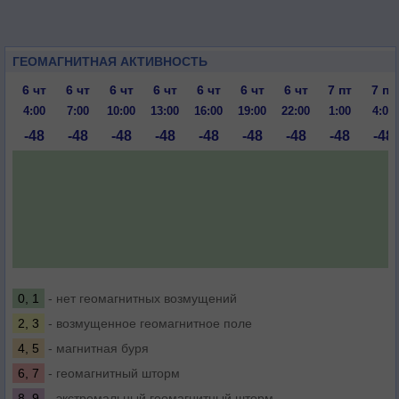
ГЕОМАГНИТНАЯ АКТИВНОСТЬ
6 чт
6 чт
6 чт
6 чт
6 чт
6 чт
6 чт
7 пт
7 пт
4:00
7:00
10:00
13:00
16:00
19:00
22:00
1:00
4:00
-48
-48
-48
-48
-48
-48
-48
-48
-48
0, 1
- нет геомагнитных возмущений
2, 3
- возмущенное геомагнитное поле
4, 5
- магнитная буря
6, 7
- геомагнитный шторм
8, 9
- экстремальный геомагнитный шторм