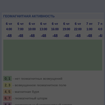
ГЕОМАГНИТНАЯ АКТИВНОСТЬ
6 чт
6 чт
6 чт
6 чт
6 чт
6 чт
6 чт
7 пт
7 пт
4:00
7:00
10:00
13:00
16:00
19:00
22:00
1:00
4:00
-48
-48
-48
-48
-48
-48
-48
-48
-48
0, 1
- нет геомагнитных возмущений
2, 3
- возмущенное геомагнитное поле
4, 5
- магнитная буря
6, 7
- геомагнитный шторм
8, 9
- экстремальный геомагнитный шторм