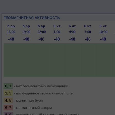
ГЕОМАГНИТНАЯ АКТИВНОСТЬ
5 ср
5 ср
5 ср
6 чт
6 чт
6 чт
6 чт
16:00
19:00
22:00
1:00
4:00
7:00
10:00
-48
-48
-48
-48
-48
-48
-48
0, 1
- нет геомагнитных возмущений
2, 3
- возмущенное геомагнитное поле
4, 5
- магнитная буря
6, 7
- геомагнитный шторм
8, 9
- экстремальный геомагнитный шторм