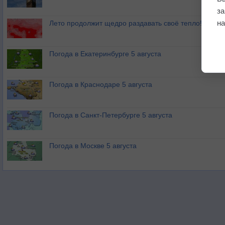
з
на
Лето продолжит щедро раздавать своё тепло!
Погода в Екатеринбурге 5 августа
Погода в Краснодаре 5 августа
Погода в Санкт-Петербурге 5 августа
Погода в Москве 5 августа