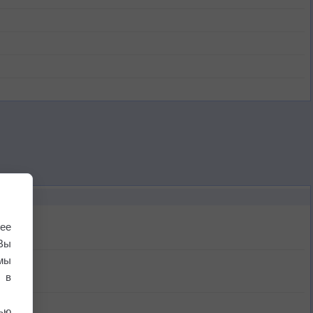
ее
Вы
мы
 в
ью