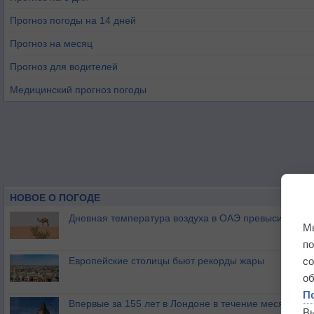
Прогноз погоды на 14 дней
Прогноз на месяц
Прогноз для водителей
Медицинский прогноз погоды
НОВОЕ О ПОГОДЕ
Дневная температура воздуха в ОАЭ превысила +51
М
п
Европейские столицы бьют рекорды жары
с
о
П
Впервые за 155 лет в Лондоне в течение месяца не
В