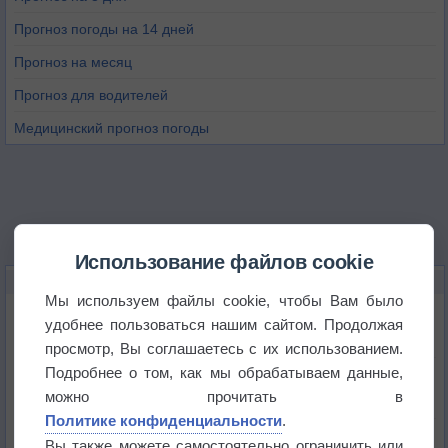
Прогноз погоды на 14 дней
Прогноз на месяц
Прогноз для водителей
Медицинский прогноз погоды
Использование файлов cookie
НОВОЕ О ПОГОДЕ
Мы используем файлы cookie, чтобы Вам было
Дневная температура воздуха в ОАЭ превысила
удобнее пользоваться нашим сайтом. Продолжая
+51°
просмотр, Вы соглашаетесь с их использованием.
Подробнее о том, как мы обрабатываем данные,
Европейские столицы бьют рекорды жары
можно прочитать в
Политике конфиденциальности
.
Впервые за 155 лет в Лондоне в течение месяца
Вы также можете самостоятельно ограничить или