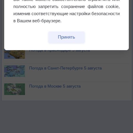
не выпадал дождь
полностью запретить сохранение файлов cookie,
изменив соответствующие настройки безопасности
Лето продолжит щедро раздавать своё тепло!
в Вашем веб-браузере.
Погода в Екатеринбурге 5 августа
Принять
Погода в Краснодаре 5 августа
Погода в Санкт-Петербурге 5 августа
Погода в Москве 5 августа