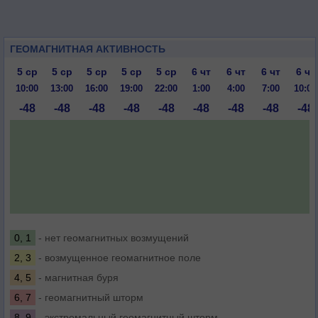
ГЕОМАГНИТНАЯ АКТИВНОСТЬ
5 ср
5 ср
5 ср
5 ср
5 ср
6 чт
6 чт
6 чт
6 чт
10:00
13:00
16:00
19:00
22:00
1:00
4:00
7:00
10:00
-48
-48
-48
-48
-48
-48
-48
-48
-48
0, 1
- нет геомагнитных возмущений
2, 3
- возмущенное геомагнитное поле
4, 5
- магнитная буря
6, 7
- геомагнитный шторм
8, 9
- экстремальный геомагнитный шторм