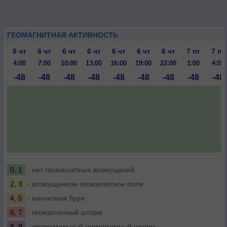
ГЕОМАГНИТНАЯ АКТИВНОСТЬ
6 чт
6 чт
6 чт
6 чт
6 чт
6 чт
6 чт
7 пт
7 пт
4:00
7:00
10:00
13:00
16:00
19:00
22:00
1:00
4:00
-48
-48
-48
-48
-48
-48
-48
-48
-48
0, 1
- нет геомагнитных возмущений
2, 3
- возмущенное геомагнитное поле
4, 5
- магнитная буря
6, 7
- геомагнитный шторм
8, 9
- экстремальный геомагнитный шторм