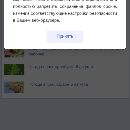
полностью запретить сохранение файлов cookie,
изменив соответствующие настройки безопасности
Атмосфера начала замерзать
в Вашем веб-браузере.
В Приморье обнаружены морские волны тепла
Принять
Изменение климата повлияло на ареал обитания
бабочек
Погода в Екатеринбурге 6 августа
Погода в Краснодаре 6 августа