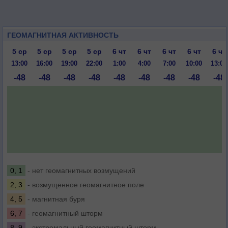
ГЕОМАГНИТНАЯ АКТИВНОСТЬ
5 ср
5 ср
5 ср
5 ср
6 чт
6 чт
6 чт
6 чт
6 чт
13:00
16:00
19:00
22:00
1:00
4:00
7:00
10:00
13:00
-48
-48
-48
-48
-48
-48
-48
-48
-48
0, 1
- нет геомагнитных возмущений
2, 3
- возмущенное геомагнитное поле
4, 5
- магнитная буря
6, 7
- геомагнитный шторм
8, 9
- экстремальный геомагнитный шторм