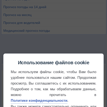
Прогноз погоды на 14 дней
Прогноз на месяц
Прогноз для водителей
Медицинский прогноз погоды
Использование файлов cookie
НОВОЕ О ПОГОДЕ
Мы используем файлы cookie, чтобы Вам было
Июль в России стал самым тёплым за всю
удобнее пользоваться нашим сайтом. Продолжая
историю
просмотр, Вы соглашаетесь с их использованием.
Подробнее о том, как мы обрабатываем данные,
В Центральной России наступают самые жаркие
дни этого лета
можно прочитать в
Политике конфиденциальности
.
Дневная температура воздуха в ОАЭ превысила
Вы также можете самостоятельно ограничить или