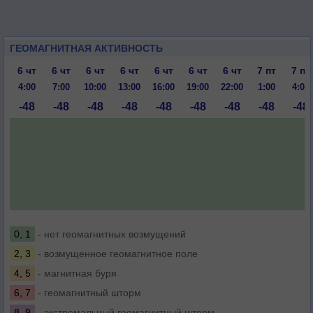
ГЕОМАГНИТНАЯ АКТИВНОСТЬ
6 чт
6 чт
6 чт
6 чт
6 чт
6 чт
6 чт
7 пт
7 пт
4:00
7:00
10:00
13:00
16:00
19:00
22:00
1:00
4:00
-48
-48
-48
-48
-48
-48
-48
-48
-48
0, 1
- нет геомагнитных возмущений
2, 3
- возмущенное геомагнитное поле
4, 5
- магнитная буря
6, 7
- геомагнитный шторм
8, 9
- экстремальный геомагнитный шторм