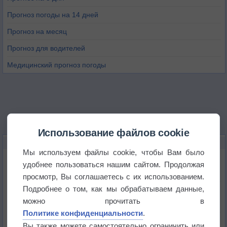
Прогноз погоды на 14 дней
Прогноз на месяц
Прогноз для водителей
Медицинский прогноз погоды
Использование файлов cookie
НОВОЕ О ПОГОДЕ
Мы используем файлы cookie, чтобы Вам было
Дневная температура воздуха в ОАЭ превысила
удобнее пользоваться нашим сайтом. Продолжая
+51°
просмотр, Вы соглашаетесь с их использованием.
Подробнее о том, как мы обрабатываем данные,
Европейские столицы бьют рекорды жары
можно прочитать в
Политике конфиденциальности
.
Впервые за 155 лет в Лондоне в течение месяца
Вы также можете самостоятельно ограничить или