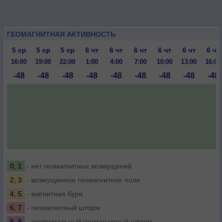
ГЕОМАГНИТНАЯ АКТИВНОСТЬ
5 ср
5 ср
5 ср
6 чт
6 чт
6 чт
6 чт
6 чт
6 чт
16:00
19:00
22:00
1:00
4:00
7:00
10:00
13:00
16:00
-48
-48
-48
-48
-48
-48
-48
-48
-48
0, 1
- нет геомагнитных возмущений
2, 3
- возмущенное геомагнитное поле
4, 5
- магнитная буря
6, 7
- геомагнитный шторм
8, 9
- экстремальный геомагнитный шторм