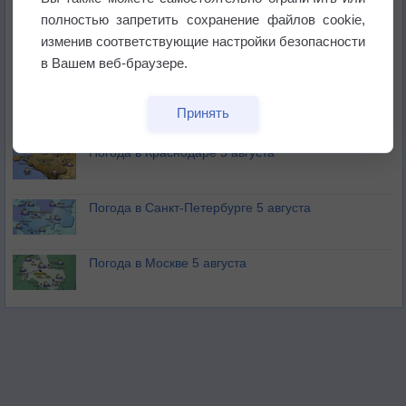
не выпадал дождь
полностью запретить сохранение файлов cookie,
изменив соответствующие настройки безопасности
Лето продолжит щедро раздавать своё тепло!
в Вашем веб-браузере.
Погода в Екатеринбурге 5 августа
Принять
Погода в Краснодаре 5 августа
Погода в Санкт-Петербурге 5 августа
Погода в Москве 5 августа