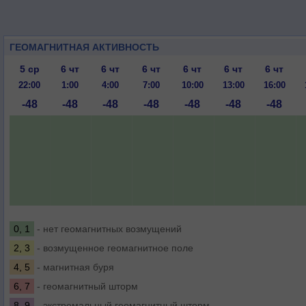
ГЕОМАГНИТНАЯ АКТИВНОСТЬ
5 ср
6 чт
6 чт
6 чт
6 чт
6 чт
6 чт
22:00
1:00
4:00
7:00
10:00
13:00
16:00
-48
-48
-48
-48
-48
-48
-48
0, 1
- нет геомагнитных возмущений
2, 3
- возмущенное геомагнитное поле
4, 5
- магнитная буря
6, 7
- геомагнитный шторм
8, 9
- экстремальный геомагнитный шторм