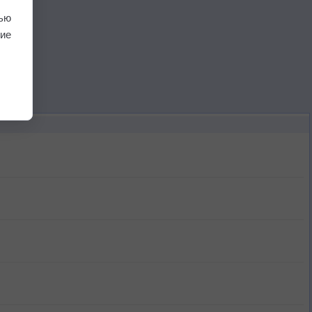
ью
ие