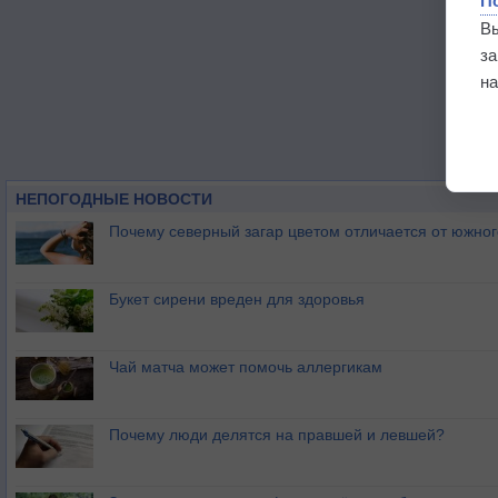
П
В
з
на
НЕПОГОДНЫЕ НОВОСТИ
Почему северный загар цветом отличается от южно
Букет сирени вреден для здоровья
Чай матча может помочь аллергикам
Почему люди делятся на правшей и левшей?