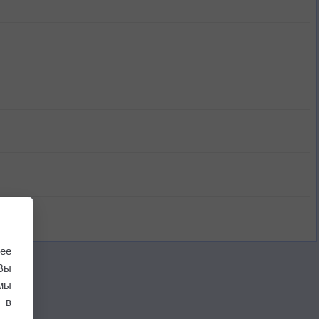
ее
Вы
мы
 в