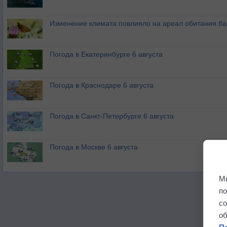
Изменение климата повлияло на ареал обитания ба
Погода в Екатеринбурге 6 августа
Погода в Краснодаре 6 августа
Погода в Санкт-Петербурге 6 августа
Погода в Москве 6 августа
М
п
с
о