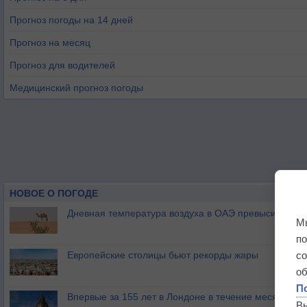
Прогноз погоды на 14 дней
Прогноз на месяц
Прогноз для водителей
Медицинский прогноз погоды
НОВОЕ О ПОГОДЕ
Дневная температура воздуха в ОАЭ превысила +51
М
п
Европейские столицы бьют рекорды жары
с
о
П
Впервые за 155 лет в Лондоне в течение месяца не
В