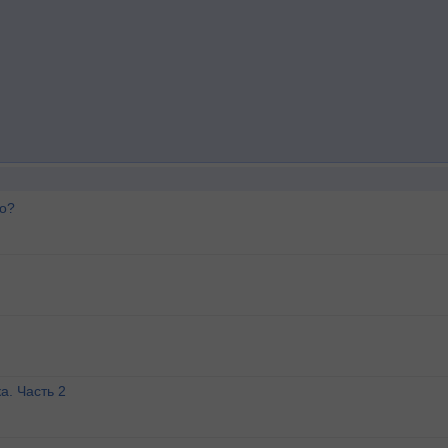
го?
а. Часть 2