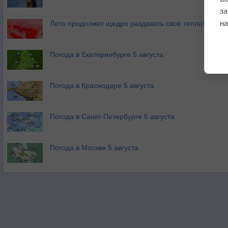
з
на
Лето продолжит щедро раздавать своё тепло!
Погода в Екатеринбурге 5 августа
Погода в Краснодаре 5 августа
Погода в Санкт-Петербурге 5 августа
Погода в Москве 5 августа