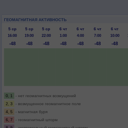
ГЕОМАГНИТНАЯ АКТИВНОСТЬ
5 ср
5 ср
5 ср
6 чт
6 чт
6 чт
6 чт
16:00
19:00
22:00
1:00
4:00
7:00
10:00
-48
-48
-48
-48
-48
-48
-48
0, 1
- нет геомагнитных возмущений
2, 3
- возмущенное геомагнитное поле
4, 5
- магнитная буря
6, 7
- геомагнитный шторм
8, 9
- экстремальный геомагнитный шторм