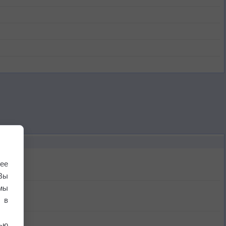
ее
Вы
мы
 в
ью