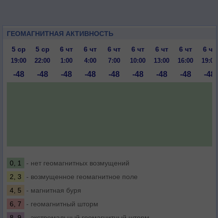
ГЕОМАГНИТНАЯ АКТИВНОСТЬ
5 ср
5 ср
6 чт
6 чт
6 чт
6 чт
6 чт
6 чт
6 чт
19:00
22:00
1:00
4:00
7:00
10:00
13:00
16:00
19:00
-48
-48
-48
-48
-48
-48
-48
-48
-48
0, 1
- нет геомагнитных возмущений
2, 3
- возмущенное геомагнитное поле
4, 5
- магнитная буря
6, 7
- геомагнитный шторм
8, 9
- экстремальный геомагнитный шторм