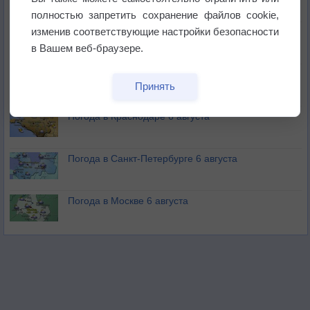
полностью запретить сохранение файлов cookie,
изменив соответствующие настройки безопасности
Изменение климата повлияло на ареал обитания
бабочек
в Вашем веб-браузере.
Погода в Екатеринбурге 6 августа
Принять
Погода в Краснодаре 6 августа
Погода в Санкт-Петербурге 6 августа
Погода в Москве 6 августа