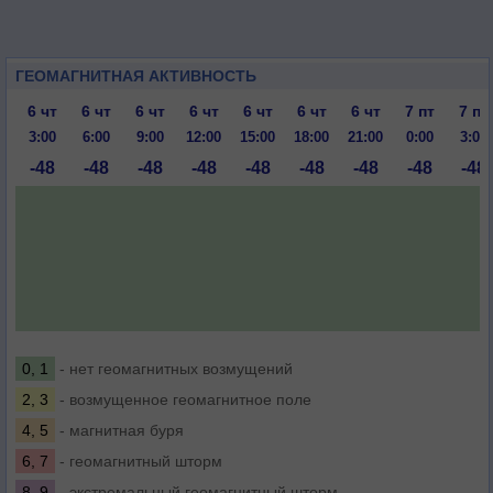
ГЕОМАГНИТНАЯ АКТИВНОСТЬ
6 чт
6 чт
6 чт
6 чт
6 чт
6 чт
6 чт
7 пт
7 пт
3:00
6:00
9:00
12:00
15:00
18:00
21:00
0:00
3:00
-48
-48
-48
-48
-48
-48
-48
-48
-48
0, 1
- нет геомагнитных возмущений
2, 3
- возмущенное геомагнитное поле
4, 5
- магнитная буря
6, 7
- геомагнитный шторм
8, 9
- экстремальный геомагнитный шторм