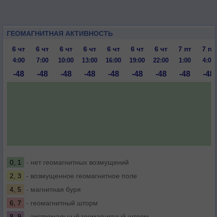
ГЕОМАГНИТНАЯ АКТИВНОСТЬ
6 чт
6 чт
6 чт
6 чт
6 чт
6 чт
6 чт
7 пт
7 пт
4:00
7:00
10:00
13:00
16:00
19:00
22:00
1:00
4:00
-48
-48
-48
-48
-48
-48
-48
-48
-48
0, 1
- нет геомагнитных возмущений
2, 3
- возмущенное геомагнитное поле
4, 5
- магнитная буря
6, 7
- геомагнитный шторм
8, 9
- экстремальный геомагнитный шторм