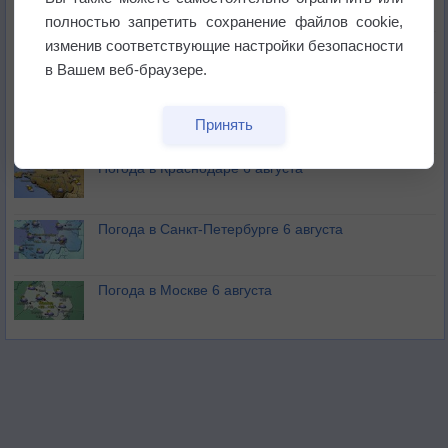
полностью запретить сохранение файлов cookie,
изменив соответствующие настройки безопасности
Изменение климата повлияло на ареал обитания
бабочек
в Вашем веб-браузере.
Погода в Екатеринбурге 6 августа
Принять
Погода в Краснодаре 6 августа
Погода в Санкт-Петербурге 6 августа
Погода в Москве 6 августа