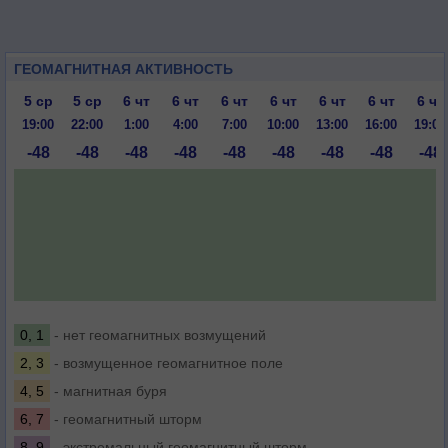
ГЕОМАГНИТНАЯ АКТИВНОСТЬ
5 ср
5 ср
6 чт
6 чт
6 чт
6 чт
6 чт
6 чт
6 чт
19:00
22:00
1:00
4:00
7:00
10:00
13:00
16:00
19:00
-48
-48
-48
-48
-48
-48
-48
-48
-48
0, 1
- нет геомагнитных возмущений
2, 3
- возмущенное геомагнитное поле
4, 5
- магнитная буря
6, 7
- геомагнитный шторм
8, 9
- экстремальный геомагнитный шторм