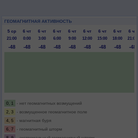
ГЕОМАГНИТНАЯ АКТИВНОСТЬ
5 ср
6 чт
6 чт
6 чт
6 чт
6 чт
6 чт
6 чт
6 чт
21:00
0:00
3:00
6:00
9:00
12:00
15:00
18:00
21:00
-48
-48
-48
-48
-48
-48
-48
-48
-48
0, 1
- нет геомагнитных возмущений
2, 3
- возмущенное геомагнитное поле
4, 5
- магнитная буря
6, 7
- геомагнитный шторм
8, 9
- экстремальный геомагнитный шторм