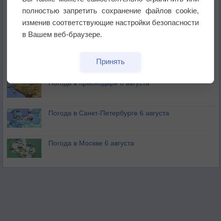
полностью запретить сохранение файлов cookie,
изменив соответствующие настройки безопасности
Изменение климата повлияло на ареал обитания
бабочек
в Вашем веб-браузере.
Погода в Екатеринбурге 6 августа
Принять
Погода в Краснодаре 6 августа
Погода в Санкт-Петербурге 6 августа
Погода в Москве 6 августа