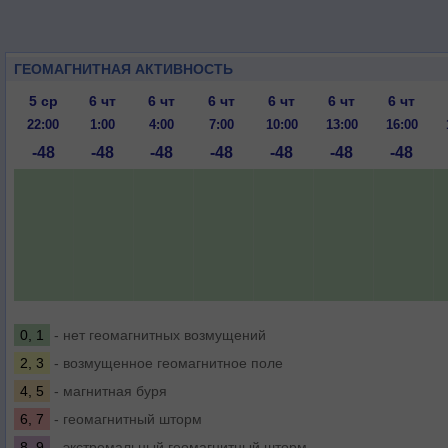
ГЕОМАГНИТНАЯ АКТИВНОСТЬ
5 ср
6 чт
6 чт
6 чт
6 чт
6 чт
6 чт
22:00
1:00
4:00
7:00
10:00
13:00
16:00
-48
-48
-48
-48
-48
-48
-48
0, 1
- нет геомагнитных возмущений
2, 3
- возмущенное геомагнитное поле
4, 5
- магнитная буря
6, 7
- геомагнитный шторм
8, 9
- экстремальный геомагнитный шторм