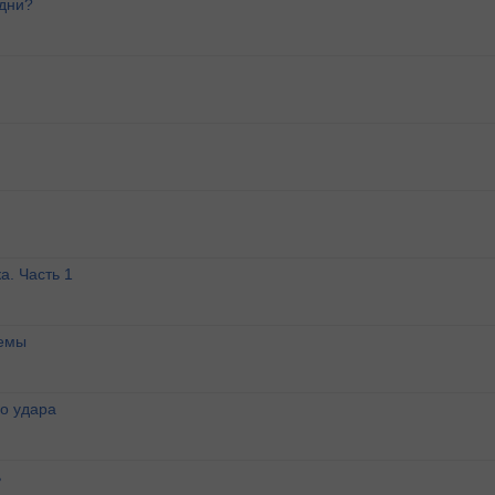
 дни?
а. Часть 1
темы
о удара
ь