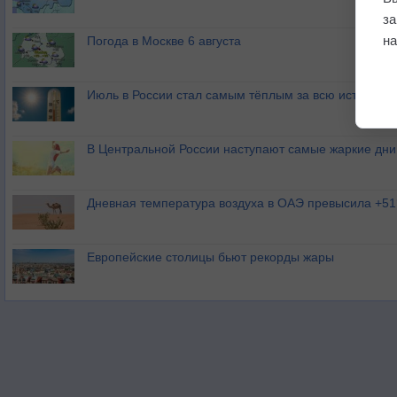
з
на
Погода в Москве 6 августа
Июль в России стал самым тёплым за всю историю
В Центральной России наступают самые жаркие дни 
Дневная температура воздуха в ОАЭ превысила +51
Европейские столицы бьют рекорды жары