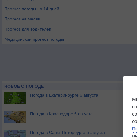
Прогноз погоды на 14 дней
Прогноз на месяц
Прогноз для водителей
Медицинский прогноз погоды
НОВОЕ О ПОГОДЕ
Погода в Екатеринбурге 6 августа
М
п
Погода в Краснодаре 6 августа
с
о
П
Погода в Санкт-Петербурге 6 августа
В