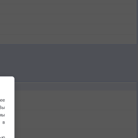
ее
Вы
мы
 в
ью