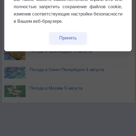
не выпадал дождь
полностью запретить сохранение файлов cookie,
изменив соответствующие настройки безопасности
Лето продолжит щедро раздавать своё тепло!
в Вашем веб-браузере.
Погода в Екатеринбурге 5 августа
Принять
Погода в Краснодаре 5 августа
Погода в Санкт-Петербурге 5 августа
Погода в Москве 5 августа