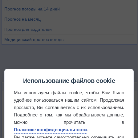
Прогноз погоды на 14 дней
Прогноз на месяц
Прогноз для водителей
Медицинский прогноз погоды
Использование файлов cookie
НОВОЕ О ПОГОДЕ
Мы используем файлы cookie, чтобы Вам было
Дневная температура воздуха в ОАЭ превысила
удобнее пользоваться нашим сайтом. Продолжая
+51°
просмотр, Вы соглашаетесь с их использованием.
Подробнее о том, как мы обрабатываем данные,
Европейские столицы бьют рекорды жары
можно прочитать в
Политике конфиденциальности
.
Впервые за 155 лет в Лондоне в течение месяца
Вы также можете самостоятельно ограничить или