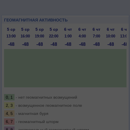
ГЕОМАГНИТНАЯ АКТИВНОСТЬ
5 ср
5 ср
5 ср
5 ср
6 чт
6 чт
6 чт
6 чт
6 чт
13:00
16:00
19:00
22:00
1:00
4:00
7:00
10:00
13:00
-48
-48
-48
-48
-48
-48
-48
-48
-48
0, 1
- нет геомагнитных возмущений
2, 3
- возмущенное геомагнитное поле
4, 5
- магнитная буря
6, 7
- геомагнитный шторм
8, 9
- экстремальный геомагнитный шторм