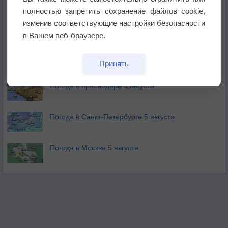
не выпадал дождь
полностью запретить сохранение файлов cookie,
изменив соответствующие настройки безопасности
Лето продолжит щедро раздавать своё тепло!
в Вашем веб-браузере.
Погода в Екатеринбурге 5 августа
Принять
Погода в Краснодаре 5 августа
Погода в Санкт-Петербурге 5 августа
Погода в Москве 5 августа