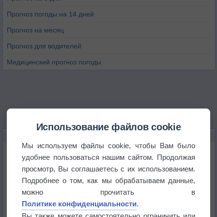
Прогноз погоды на 14 дней
Прогноз на месяц
Прогноз для водителей
Медицинский прогноз погоды
Использование файлов cookie
НОВОЕ О ПОГОДЕ
Мы используем файлы cookie, чтобы Вам было
Дневная температура воздуха в ОАЭ превысила
удобнее пользоваться нашим сайтом. Продолжая
+51°
просмотр, Вы соглашаетесь с их использованием.
Подробнее о том, как мы обрабатываем данные,
Европейские столицы бьют рекорды жары
можно прочитать в
Политике конфиденциальности
.
Впервые за 155 лет в Лондоне в течение месяца
Вы также можете самостоятельно ограничить или