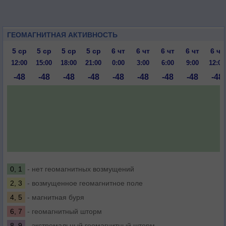
ГЕОМАГНИТНАЯ АКТИВНОСТЬ
5 ср
5 ср
5 ср
5 ср
6 чт
6 чт
6 чт
6 чт
6 чт
12:00
15:00
18:00
21:00
0:00
3:00
6:00
9:00
12:00
-48
-48
-48
-48
-48
-48
-48
-48
-48
0, 1
- нет геомагнитных возмущений
2, 3
- возмущенное геомагнитное поле
4, 5
- магнитная буря
6, 7
- геомагнитный шторм
8, 9
- экстремальный геомагнитный шторм