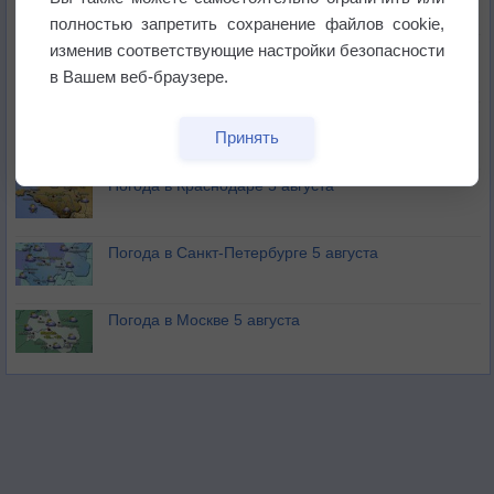
не выпадал дождь
полностью запретить сохранение файлов cookie,
изменив соответствующие настройки безопасности
Лето продолжит щедро раздавать своё тепло!
в Вашем веб-браузере.
Погода в Екатеринбурге 5 августа
Принять
Погода в Краснодаре 5 августа
Погода в Санкт-Петербурге 5 августа
Погода в Москве 5 августа