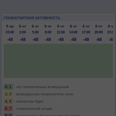
ГЕОМАГНИТНАЯ АКТИВНОСТЬ
5 ср
6 чт
6 чт
6 чт
6 чт
6 чт
6 чт
6 чт
6 чт
23:00
2:00
5:00
8:00
11:00
14:00
17:00
20:00
23:00
-48
-48
-48
-48
-48
-48
-48
-48
-48
0, 1
- нет геомагнитных возмущений
2, 3
- возмущенное геомагнитное поле
4, 5
- магнитная буря
6, 7
- геомагнитный шторм
8, 9
- экстремальный геомагнитный шторм