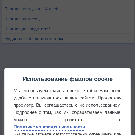
Прогноз погоды на 14 дней
Прогноз на месяц
Прогноз для водителей
Медицинский прогноз погоды
Использование файлов cookie
НОВОЕ О ПОГОДЕ
Мы используем файлы cookie, чтобы Вам было
Дневная температура воздуха в ОАЭ превысила
удобнее пользоваться нашим сайтом. Продолжая
+51°
просмотр, Вы соглашаетесь с их использованием.
Подробнее о том, как мы обрабатываем данные,
Европейские столицы бьют рекорды жары
можно прочитать в
Политике конфиденциальности
.
Впервые за 155 лет в Лондоне в течение месяца
Вы также можете самостоятельно ограничить или