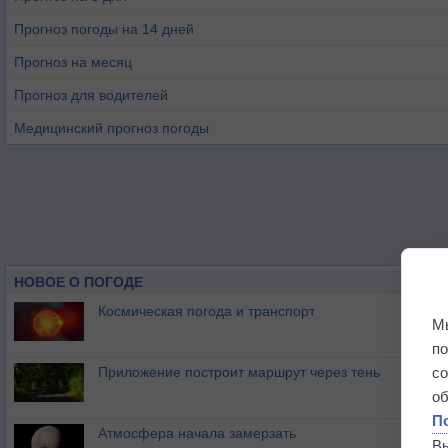
Прогноз погоды на 14 дней
Прогноз на месяц
Прогноз для водителей
Медицинский прогноз погоды
НОВОЕ О ПОГОДЕ
Космическая погода и транспорт
М
п
Приложение построит маршрут через тень
с
о
П
Атмосфера начала замерзать
В