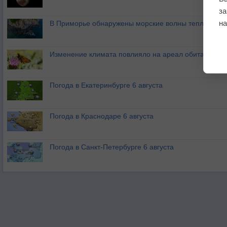
з
на
В Приморье обнаружены морские волны тепла
Изменение климата повлияло на ареал обитания ба
Погода в Екатеринбурге 6 августа
Погода в Краснодаре 6 августа
Погода в Санкт-Петербурге 6 августа