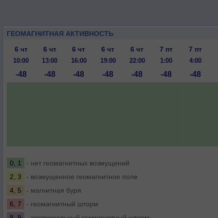
ГЕОМАГНИТНАЯ АКТИВНОСТЬ
6 чт
6 чт
6 чт
6 чт
6 чт
7 пт
7 пт
10:00
13:00
16:00
19:00
22:00
1:00
4:00
-48
-48
-48
-48
-48
-48
-48
0, 1
- нет геомагнитных возмущений
2, 3
- возмущенное геомагнитное поле
4, 5
- магнитная буря
6, 7
- геомагнитный шторм
8, 9
- экстремальный геомагнитный шторм