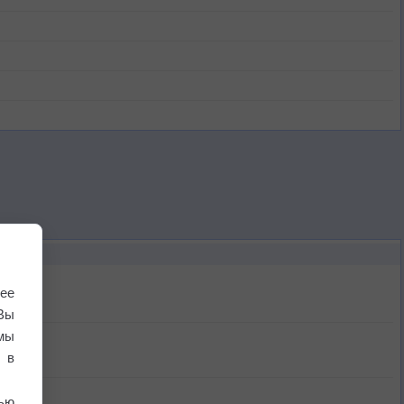
ее
Вы
мы
 в
ью