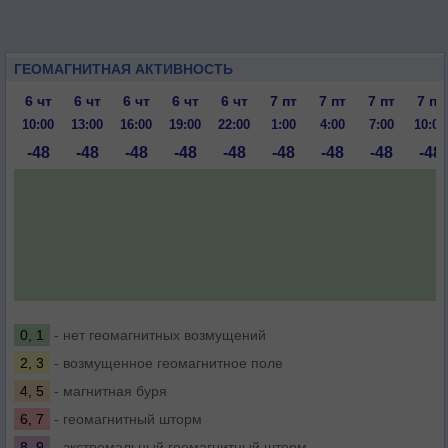
ГЕОМАГНИТНАЯ АКТИВНОСТЬ
6 чт
6 чт
6 чт
6 чт
6 чт
7 пт
7 пт
7 пт
7 пт
10:00
13:00
16:00
19:00
22:00
1:00
4:00
7:00
10:00
-48
-48
-48
-48
-48
-48
-48
-48
-48
0, 1
- нет геомагнитных возмущений
2, 3
- возмущенное геомагнитное поле
4, 5
- магнитная буря
6, 7
- геомагнитный шторм
8, 9
- экстремальный геомагнитный шторм