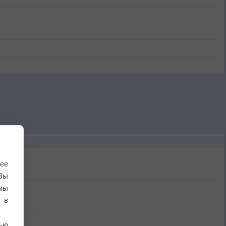
ее
Вы
мы
 в
ью