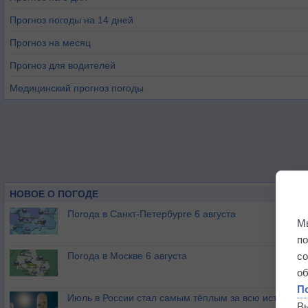
Прогноз погоды на 14 дней
Прогноз на месяц
Прогноз для водителей
Медицинский прогноз погоды
НОВОЕ О ПОГОДЕ
Погода в Санкт-Петербурге 6 августа
М
п
Погода в Москве 6 августа
с
о
П
Июль в России стал самым тёплым за всю историю
В