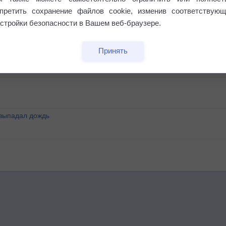
апретить сохранение файлов cookie, изменив соответствующ
стройки безопасности в Вашем веб-браузере.
этого лета
Принять
°
 выпадал дождь