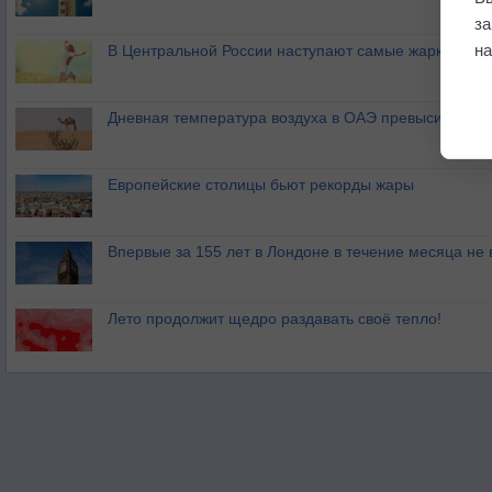
з
на
В Центральной России наступают самые жаркие дни 
Дневная температура воздуха в ОАЭ превысила +51
Европейские столицы бьют рекорды жары
Впервые за 155 лет в Лондоне в течение месяца не
Лето продолжит щедро раздавать своё тепло!