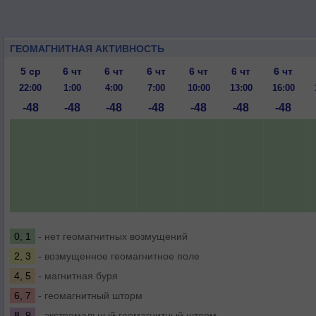
ГЕОМАГНИТНАЯ АКТИВНОСТЬ
5 ср
6 чт
6 чт
6 чт
6 чт
6 чт
6 чт
22:00
1:00
4:00
7:00
10:00
13:00
16:00
-48
-48
-48
-48
-48
-48
-48
0, 1
- нет геомагнитных возмущений
2, 3
- возмущенное геомагнитное поле
4, 5
- магнитная буря
6, 7
- геомагнитный шторм
8, 9
- экстремальный геомагнитный шторм