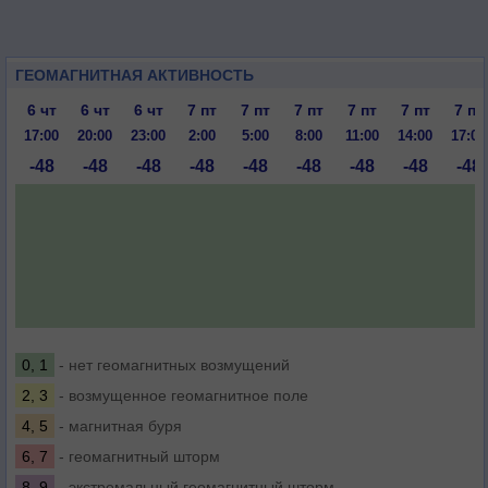
ГЕОМАГНИТНАЯ АКТИВНОСТЬ
6 чт
6 чт
6 чт
7 пт
7 пт
7 пт
7 пт
7 пт
7 пт
17:00
20:00
23:00
2:00
5:00
8:00
11:00
14:00
17:00
-48
-48
-48
-48
-48
-48
-48
-48
-48
0, 1
- нет геомагнитных возмущений
2, 3
- возмущенное геомагнитное поле
4, 5
- магнитная буря
6, 7
- геомагнитный шторм
8, 9
- экстремальный геомагнитный шторм