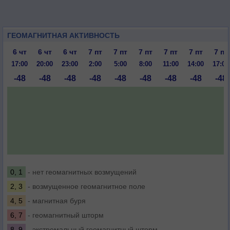
ГЕОМАГНИТНАЯ АКТИВНОСТЬ
6 чт
6 чт
6 чт
7 пт
7 пт
7 пт
7 пт
7 пт
7 пт
17:00
20:00
23:00
2:00
5:00
8:00
11:00
14:00
17:00
-48
-48
-48
-48
-48
-48
-48
-48
-48
0, 1
- нет геомагнитных возмущений
2, 3
- возмущенное геомагнитное поле
4, 5
- магнитная буря
6, 7
- геомагнитный шторм
8, 9
- экстремальный геомагнитный шторм