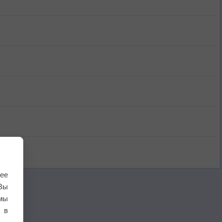
ее
Вы
мы
 в