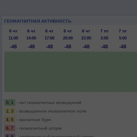
ГЕОМАГНИТНАЯ АКТИВНОСТЬ
6 чт
6 чт
6 чт
6 чт
6 чт
7 пт
7 пт
11:00
14:00
17:00
20:00
23:00
2:00
5:00
-48
-48
-48
-48
-48
-48
-48
0, 1
- нет геомагнитных возмущений
2, 3
- возмущенное геомагнитное поле
4, 5
- магнитная буря
6, 7
- геомагнитный шторм
8, 9
- экстремальный геомагнитный шторм