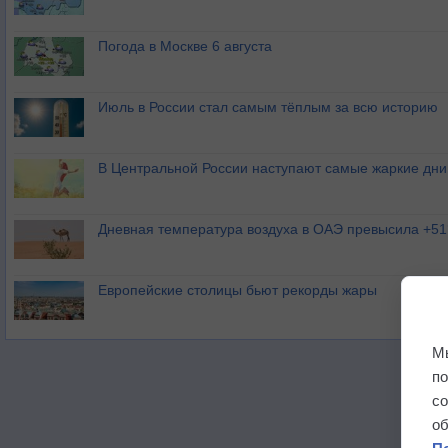
Погода в Москве 6 августа
Июль в России стал самым тёплым за всю историю
В Центральной России наступают самые жаркие дни 
Дневная температура воздуха в ОАЭ превысила +51
Европейские столицы бьют рекорды жары
М
п
с
о