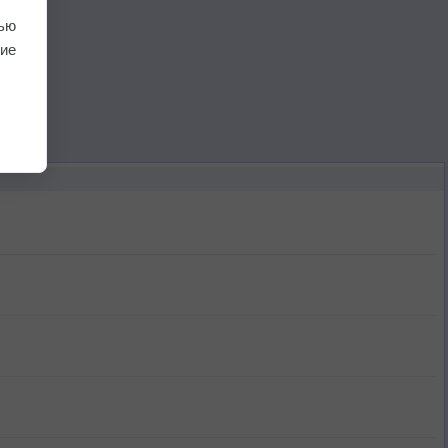
ью
ие