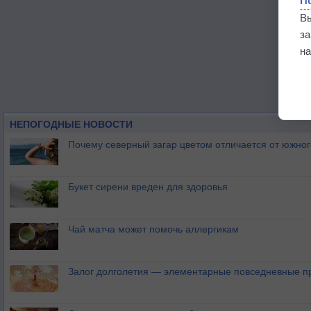
П
В
з
на
НЕПОГОДНЫЕ НОВОСТИ
Почему северный загар цветом отличается от южно
Букет сирени вреден для здоровья
Чай матча может помочь аллергикам
Залог долголетия — элементарные повседневные п