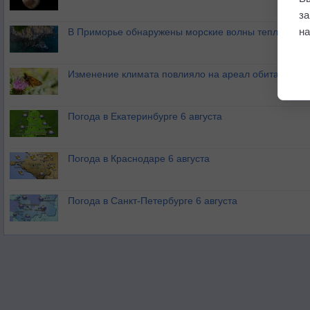
з
на
В Приморье обнаружены морские волны тепла
Изменение климата повлияло на ареал обитания ба
Погода в Екатеринбурге 6 августа
Погода в Краснодаре 6 августа
Погода в Санкт-Петербурге 6 августа