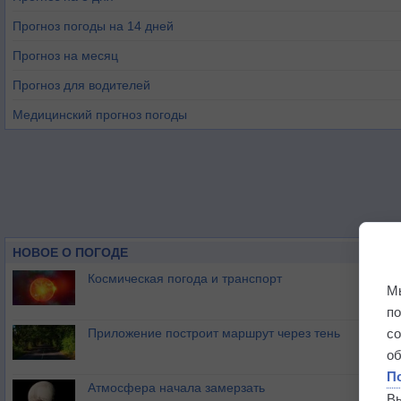
Прогноз погоды на 14 дней
Прогноз на месяц
Прогноз для водителей
Медицинский прогноз погоды
НОВОЕ О ПОГОДЕ
Космическая погода и транспорт
М
п
Приложение построит маршрут через тень
с
о
П
Атмосфера начала замерзать
В