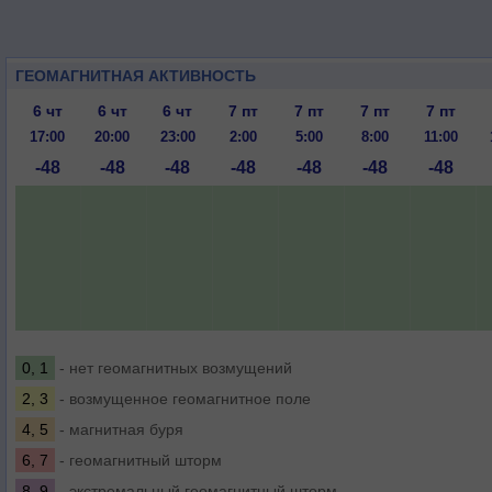
ГЕОМАГНИТНАЯ АКТИВНОСТЬ
6 чт
6 чт
6 чт
7 пт
7 пт
7 пт
7 пт
17:00
20:00
23:00
2:00
5:00
8:00
11:00
-48
-48
-48
-48
-48
-48
-48
0, 1
- нет геомагнитных возмущений
2, 3
- возмущенное геомагнитное поле
4, 5
- магнитная буря
6, 7
- геомагнитный шторм
8, 9
- экстремальный геомагнитный шторм