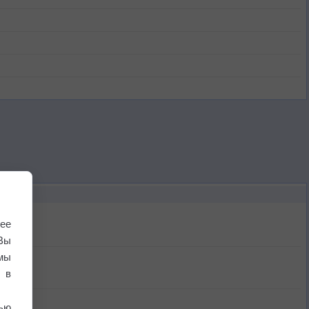
ее
Вы
мы
 в
ью