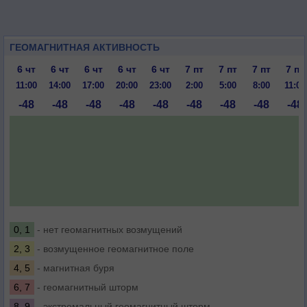
ГЕОМАГНИТНАЯ АКТИВНОСТЬ
6 чт
6 чт
6 чт
6 чт
6 чт
7 пт
7 пт
7 пт
7 пт
11:00
14:00
17:00
20:00
23:00
2:00
5:00
8:00
11:00
-48
-48
-48
-48
-48
-48
-48
-48
-48
0, 1
- нет геомагнитных возмущений
2, 3
- возмущенное геомагнитное поле
4, 5
- магнитная буря
6, 7
- геомагнитный шторм
8, 9
- экстремальный геомагнитный шторм