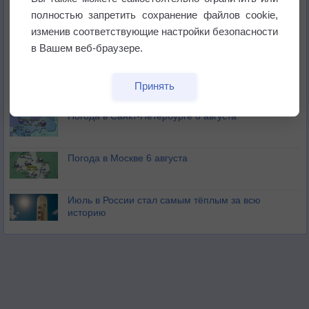
бабочек
полностью запретить сохранение файлов cookie,
изменив соответствующие настройки безопасности
Погода в Екатеринбурге 6 августа
в Вашем веб-браузере.
Погода в Краснодаре 6 августа
Принять
Погода в Санкт-Петербурге 6 августа
Погода в Москве 6 августа
Июль в России стал самым тёплым за всю
историю