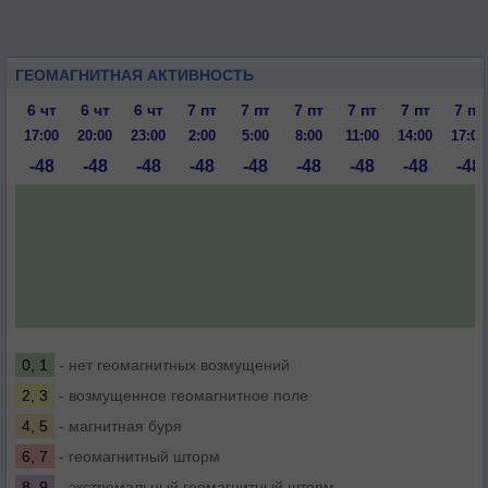
ГЕОМАГНИТНАЯ АКТИВНОСТЬ
6 чт
6 чт
6 чт
7 пт
7 пт
7 пт
7 пт
7 пт
7 пт
17:00
20:00
23:00
2:00
5:00
8:00
11:00
14:00
17:00
-48
-48
-48
-48
-48
-48
-48
-48
-48
0, 1
- нет геомагнитных возмущений
2, 3
- возмущенное геомагнитное поле
4, 5
- магнитная буря
6, 7
- геомагнитный шторм
8, 9
- экстремальный геомагнитный шторм