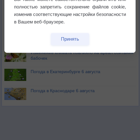
полностью запретить сохранение файлов cookie,
изменив соответствующие настройки безопасности
Атмосфера начала замерзать
в Вашем веб-браузере.
В Приморье обнаружены морские волны тепла
Принять
Изменение климата повлияло на ареал обитания
бабочек
Погода в Екатеринбурге 6 августа
Погода в Краснодаре 6 августа