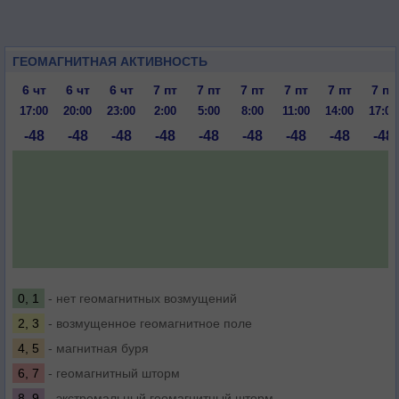
ГЕОМАГНИТНАЯ АКТИВНОСТЬ
6 чт
6 чт
6 чт
7 пт
7 пт
7 пт
7 пт
7 пт
7 пт
17:00
20:00
23:00
2:00
5:00
8:00
11:00
14:00
17:00
-48
-48
-48
-48
-48
-48
-48
-48
-48
0, 1
- нет геомагнитных возмущений
2, 3
- возмущенное геомагнитное поле
4, 5
- магнитная буря
6, 7
- геомагнитный шторм
8, 9
- экстремальный геомагнитный шторм