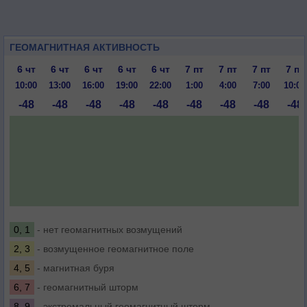
ГЕОМАГНИТНАЯ АКТИВНОСТЬ
6 чт
6 чт
6 чт
6 чт
6 чт
7 пт
7 пт
7 пт
7 пт
10:00
13:00
16:00
19:00
22:00
1:00
4:00
7:00
10:00
-48
-48
-48
-48
-48
-48
-48
-48
-48
0, 1
- нет геомагнитных возмущений
2, 3
- возмущенное геомагнитное поле
4, 5
- магнитная буря
6, 7
- геомагнитный шторм
8, 9
- экстремальный геомагнитный шторм