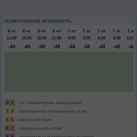
ГЕОМАГНИТНАЯ АКТИВНОСТЬ
6 чт
6 чт
6 чт
6 чт
7 пт
7 пт
7 пт
7 пт
7 пт
12:00
15:00
18:00
21:00
0:00
3:00
6:00
9:00
12:00
-48
-48
-48
-48
-48
-48
-48
-48
-48
0, 1
- нет геомагнитных возмущений
2, 3
- возмущенное геомагнитное поле
4, 5
- магнитная буря
6, 7
- геомагнитный шторм
8, 9
- экстремальный геомагнитный шторм