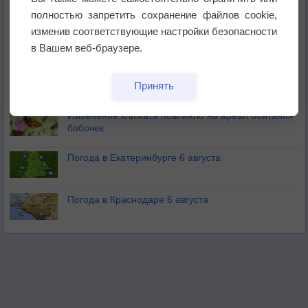
полностью запретить сохранение файлов cookie,
изменив соответствующие настройки безопасности
Атмосфера начала замерзать
в Вашем веб-браузере.
В Приморье обнаружены морские волны тепла
Принять
Изменение климата повлияло на ареал обитания
бабочек
Погода в Екатеринбурге 6 августа
Погода в Краснодаре 6 августа