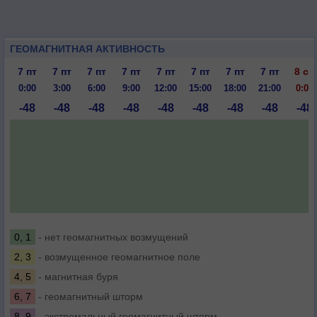
ГЕОМАГНИТНАЯ АКТИВНОСТЬ
7 пт
7 пт
7 пт
7 пт
7 пт
7 пт
7 пт
7 пт
8 сб
0:00
3:00
6:00
9:00
12:00
15:00
18:00
21:00
0:00
-48
-48
-48
-48
-48
-48
-48
-48
-48
0, 1
- нет геомагнитных возмущений
2, 3
- возмущенное геомагнитное поле
4, 5
- магнитная буря
6, 7
- геомагнитный шторм
8, 9
- экстремальный геомагнитный шторм