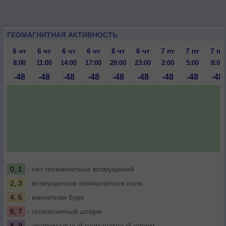
ГЕОМАГНИТНАЯ АКТИВНОСТЬ
6 чт
6 чт
6 чт
6 чт
6 чт
6 чт
7 пт
7 пт
7 пт
8:00
11:00
14:00
17:00
20:00
23:00
2:00
5:00
8:00
-48
-48
-48
-48
-48
-48
-48
-48
-48
0, 1
- нет геомагнитных возмущений
2, 3
- возмущенное геомагнитное поле
4, 5
- магнитная буря
6, 7
- геомагнитный шторм
8, 9
- экстремальный геомагнитный шторм