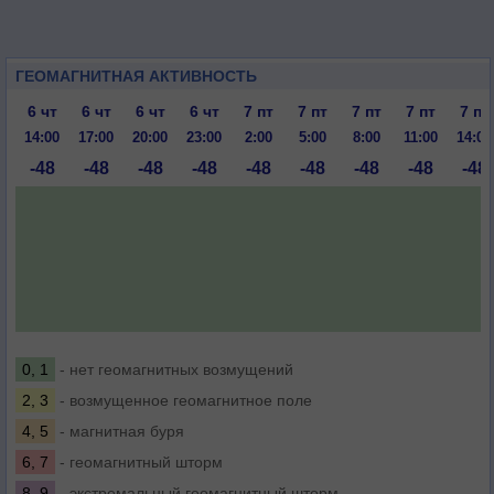
ГЕОМАГНИТНАЯ АКТИВНОСТЬ
6 чт
6 чт
6 чт
6 чт
7 пт
7 пт
7 пт
7 пт
7 пт
14:00
17:00
20:00
23:00
2:00
5:00
8:00
11:00
14:00
-48
-48
-48
-48
-48
-48
-48
-48
-48
0, 1
- нет геомагнитных возмущений
2, 3
- возмущенное геомагнитное поле
4, 5
- магнитная буря
6, 7
- геомагнитный шторм
8, 9
- экстремальный геомагнитный шторм