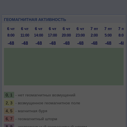
ГЕОМАГНИТНАЯ АКТИВНОСТЬ
6 чт
6 чт
6 чт
6 чт
6 чт
6 чт
7 пт
7 пт
7 пт
8:00
11:00
14:00
17:00
20:00
23:00
2:00
5:00
8:00
-48
-48
-48
-48
-48
-48
-48
-48
-48
0, 1
- нет геомагнитных возмущений
2, 3
- возмущенное геомагнитное поле
4, 5
- магнитная буря
6, 7
- геомагнитный шторм
8, 9
- экстремальный геомагнитный шторм