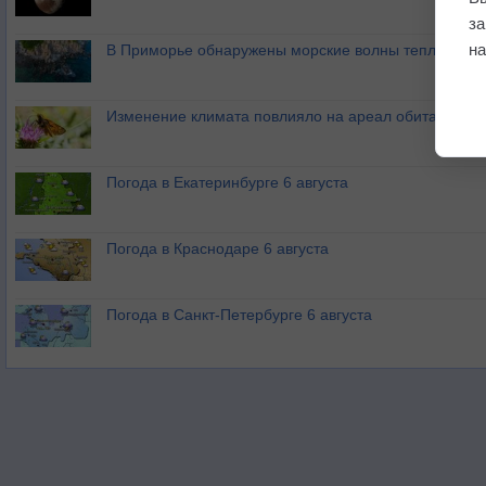
з
на
В Приморье обнаружены морские волны тепла
Изменение климата повлияло на ареал обитания ба
Погода в Екатеринбурге 6 августа
Погода в Краснодаре 6 августа
Погода в Санкт-Петербурге 6 августа