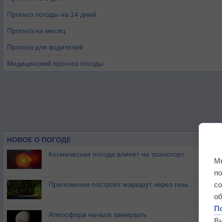
Прогноз погоды на 14 дней
Прогноз на месяц
Прогноз для водителей
Медицинский прогноз погоды
НОВОЕ О ПОГОДЕ
Космическая погода влияет на транспорт
М
п
Приложение построит маршрут через тень
с
о
П
Атмосфера начала замерзать
В