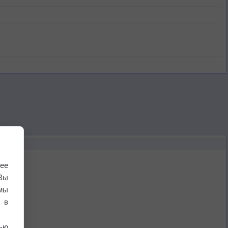
ее
Вы
мы
 в
ью