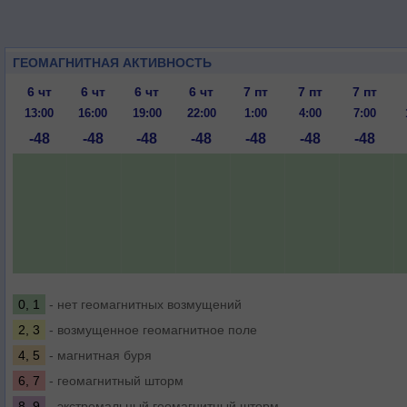
ГЕОМАГНИТНАЯ АКТИВНОСТЬ
6 чт
6 чт
6 чт
6 чт
7 пт
7 пт
7 пт
13:00
16:00
19:00
22:00
1:00
4:00
7:00
-48
-48
-48
-48
-48
-48
-48
0, 1
- нет геомагнитных возмущений
2, 3
- возмущенное геомагнитное поле
4, 5
- магнитная буря
6, 7
- геомагнитный шторм
8, 9
- экстремальный геомагнитный шторм