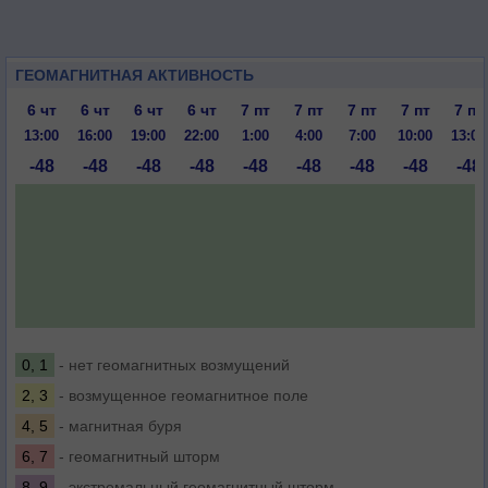
ГЕОМАГНИТНАЯ АКТИВНОСТЬ
6 чт
6 чт
6 чт
6 чт
7 пт
7 пт
7 пт
7 пт
7 пт
13:00
16:00
19:00
22:00
1:00
4:00
7:00
10:00
13:00
-48
-48
-48
-48
-48
-48
-48
-48
-48
0, 1
- нет геомагнитных возмущений
2, 3
- возмущенное геомагнитное поле
4, 5
- магнитная буря
6, 7
- геомагнитный шторм
8, 9
- экстремальный геомагнитный шторм