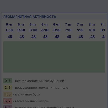
ГЕОМАГНИТНАЯ АКТИВНОСТЬ
6 чт
6 чт
6 чт
6 чт
6 чт
7 пт
7 пт
7 пт
7 пт
11:00
14:00
17:00
20:00
23:00
2:00
5:00
8:00
11:00
-48
-48
-48
-48
-48
-48
-48
-48
-48
0, 1
- нет геомагнитных возмущений
2, 3
- возмущенное геомагнитное поле
4, 5
- магнитная буря
6, 7
- геомагнитный шторм
8, 9
- экстремальный геомагнитный шторм