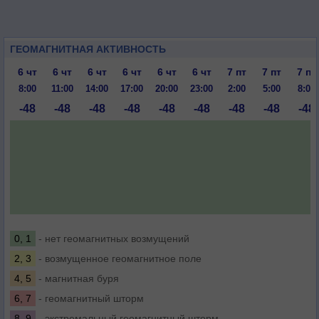
ГЕОМАГНИТНАЯ АКТИВНОСТЬ
6 чт
6 чт
6 чт
6 чт
6 чт
6 чт
7 пт
7 пт
7 пт
8:00
11:00
14:00
17:00
20:00
23:00
2:00
5:00
8:00
-48
-48
-48
-48
-48
-48
-48
-48
-48
0, 1
- нет геомагнитных возмущений
2, 3
- возмущенное геомагнитное поле
4, 5
- магнитная буря
6, 7
- геомагнитный шторм
8, 9
- экстремальный геомагнитный шторм