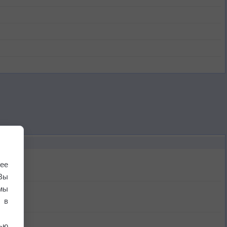
ее
Вы
мы
 в
ью