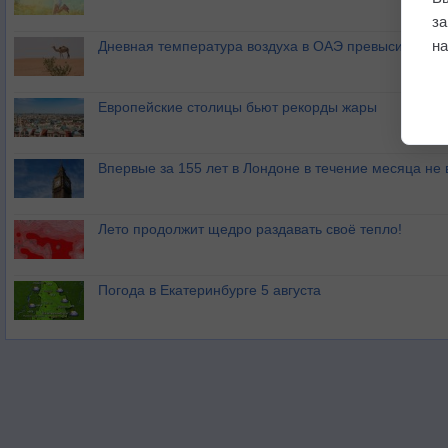
з
на
Дневная температура воздуха в ОАЭ превысила +51
Европейские столицы бьют рекорды жары
Впервые за 155 лет в Лондоне в течение месяца не
Лето продолжит щедро раздавать своё тепло!
Погода в Екатеринбурге 5 августа