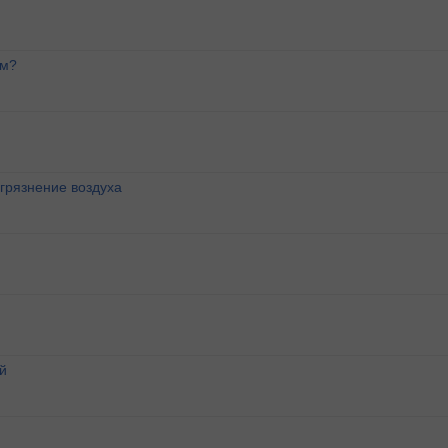
ем?
агрязнение воздуха
й