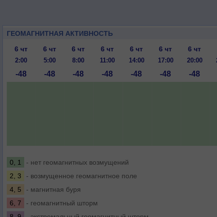
ГЕОМАГНИТНАЯ АКТИВНОСТЬ
6 чт
6 чт
6 чт
6 чт
6 чт
6 чт
6 чт
2:00
5:00
8:00
11:00
14:00
17:00
20:00
-48
-48
-48
-48
-48
-48
-48
0, 1
- нет геомагнитных возмущений
2, 3
- возмущенное геомагнитное поле
4, 5
- магнитная буря
6, 7
- геомагнитный шторм
8, 9
- экстремальный геомагнитный шторм