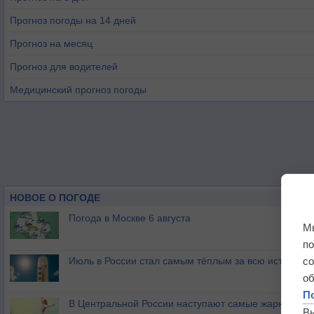
Прогноз погоды на 14 дней
Прогноз на месяц
Прогноз для водителей
Медицинский прогноз погоды
НОВОЕ О ПОГОДЕ
Погода в Москве 6 августа
М
п
Июль в России стал самым тёплым за всю историю
с
о
П
В Центральной России наступают самые жаркие дни 
В