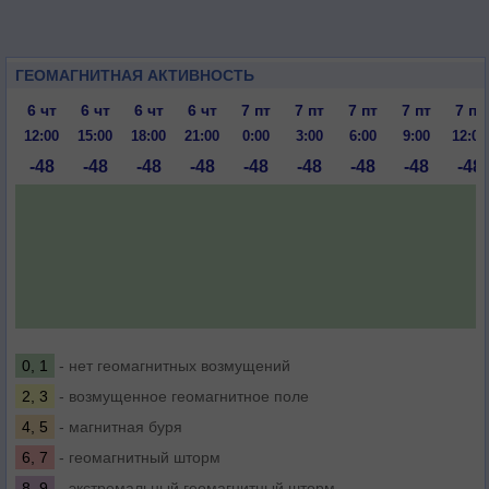
ГЕОМАГНИТНАЯ АКТИВНОСТЬ
6 чт
6 чт
6 чт
6 чт
7 пт
7 пт
7 пт
7 пт
7 пт
12:00
15:00
18:00
21:00
0:00
3:00
6:00
9:00
12:00
-48
-48
-48
-48
-48
-48
-48
-48
-48
0, 1
- нет геомагнитных возмущений
2, 3
- возмущенное геомагнитное поле
4, 5
- магнитная буря
6, 7
- геомагнитный шторм
8, 9
- экстремальный геомагнитный шторм