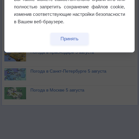
не выпадал дождь
полностью запретить сохранение файлов cookie,
изменив соответствующие настройки безопасности
Лето продолжит щедро раздавать своё тепло!
в Вашем веб-браузере.
Погода в Екатеринбурге 5 августа
Принять
Погода в Краснодаре 5 августа
Погода в Санкт-Петербурге 5 августа
Погода в Москве 5 августа