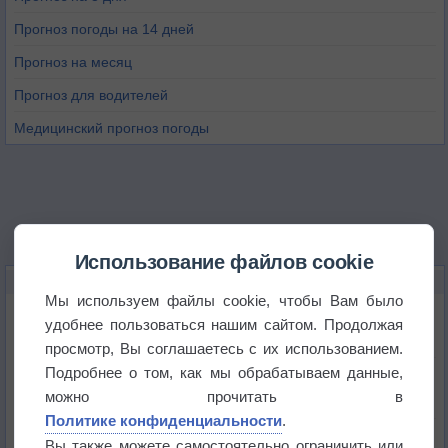
Прогноз погоды на 14 дней
Прогноз на месяц
Прогноз для водителей
Медицинский прогноз погоды
Использование файлов cookie
НОВОЕ О ПОГОДЕ
Мы используем файлы cookie, чтобы Вам было
Дневная температура воздуха в ОАЭ превысила
удобнее пользоваться нашим сайтом. Продолжая
+51°
просмотр, Вы соглашаетесь с их использованием.
Подробнее о том, как мы обрабатываем данные,
Европейские столицы бьют рекорды жары
можно прочитать в
Политике конфиденциальности
.
Впервые за 155 лет в Лондоне в течение месяца
Вы также можете самостоятельно ограничить или