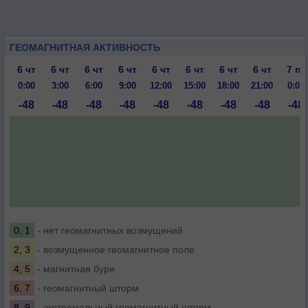
ГЕОМАГНИТНАЯ АКТИВНОСТЬ
6 чт
6 чт
6 чт
6 чт
6 чт
6 чт
6 чт
6 чт
7 пт
0:00
3:00
6:00
9:00
12:00
15:00
18:00
21:00
0:00
-48
-48
-48
-48
-48
-48
-48
-48
-48
0, 1
- нет геомагнитных возмущений
2, 3
- возмущенное геомагнитное поле
4, 5
- магнитная буря
6, 7
- геомагнитный шторм
8, 9
- экстремальный геомагнитный шторм