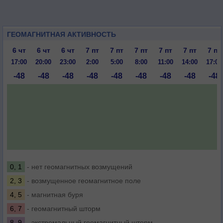
ГЕОМАГНИТНАЯ АКТИВНОСТЬ
6 чт
6 чт
6 чт
7 пт
7 пт
7 пт
7 пт
7 пт
7 пт
17:00
20:00
23:00
2:00
5:00
8:00
11:00
14:00
17:00
-48
-48
-48
-48
-48
-48
-48
-48
-48
0, 1
- нет геомагнитных возмущений
2, 3
- возмущенное геомагнитное поле
4, 5
- магнитная буря
6, 7
- геомагнитный шторм
8, 9
- экстремальный геомагнитный шторм