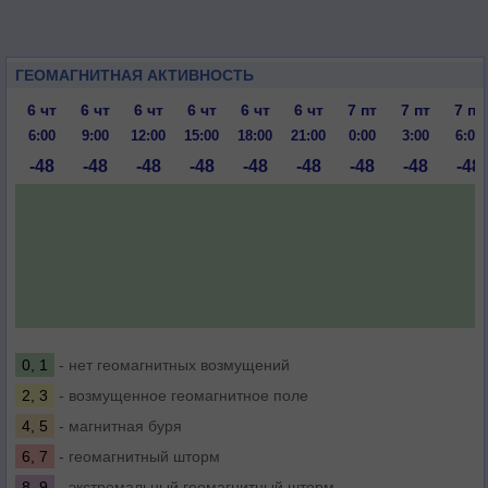
ГЕОМАГНИТНАЯ АКТИВНОСТЬ
6 чт
6 чт
6 чт
6 чт
6 чт
6 чт
7 пт
7 пт
7 пт
6:00
9:00
12:00
15:00
18:00
21:00
0:00
3:00
6:00
-48
-48
-48
-48
-48
-48
-48
-48
-48
0, 1
- нет геомагнитных возмущений
2, 3
- возмущенное геомагнитное поле
4, 5
- магнитная буря
6, 7
- геомагнитный шторм
8, 9
- экстремальный геомагнитный шторм