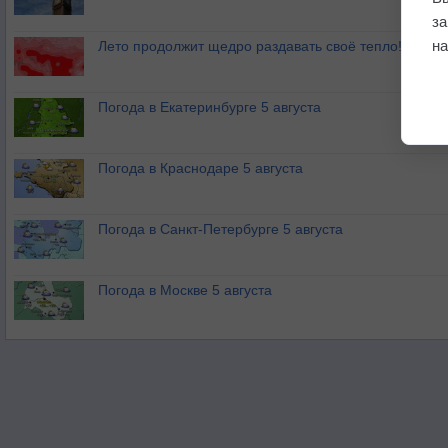
з
на
Лето продолжит щедро раздавать своё тепло!
Погода в Екатеринбурге 5 августа
Погода в Краснодаре 5 августа
Погода в Санкт-Петербурге 5 августа
Погода в Москве 5 августа