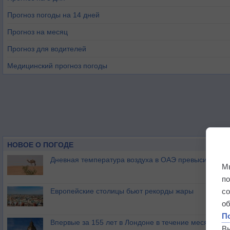
Прогноз погоды на 14 дней
Прогноз на месяц
Прогноз для водителей
Медицинский прогноз погоды
НОВОЕ О ПОГОДЕ
Дневная температура воздуха в ОАЭ превысила +51
М
п
Европейские столицы бьют рекорды жары
с
о
П
Впервые за 155 лет в Лондоне в течение месяца не
В