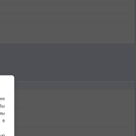
ее
Вы
мы
 в
ью