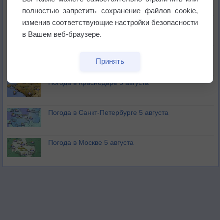
не выпадал дождь
полностью запретить сохранение файлов cookie,
изменив соответствующие настройки безопасности
Лето продолжит щедро раздавать своё тепло!
в Вашем веб-браузере.
Погода в Екатеринбурге 5 августа
Принять
Погода в Краснодаре 5 августа
Погода в Санкт-Петербурге 5 августа
Погода в Москве 5 августа