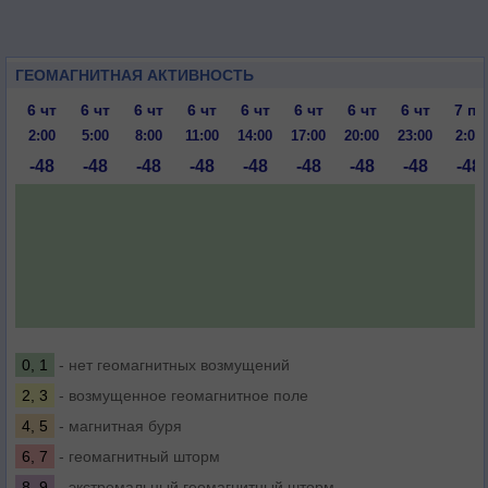
ГЕОМАГНИТНАЯ АКТИВНОСТЬ
6 чт
6 чт
6 чт
6 чт
6 чт
6 чт
6 чт
6 чт
7 пт
2:00
5:00
8:00
11:00
14:00
17:00
20:00
23:00
2:00
-48
-48
-48
-48
-48
-48
-48
-48
-48
0, 1
- нет геомагнитных возмущений
2, 3
- возмущенное геомагнитное поле
4, 5
- магнитная буря
6, 7
- геомагнитный шторм
8, 9
- экстремальный геомагнитный шторм