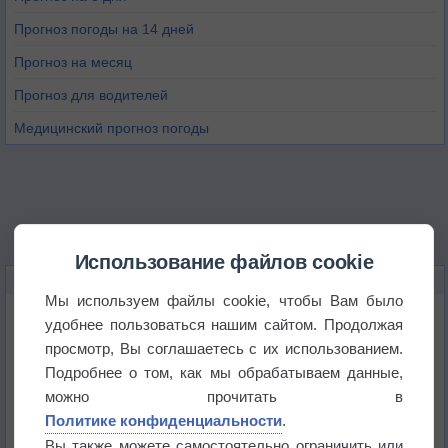
Прогноз погоды на 14 дней
Прогноз на месяц
Прогноз для водителей
Медицинский прогноз погоды
Использование файлов cookie
НОВОЕ О ПОГОДЕ
Мы используем файлы cookie, чтобы Вам было
Дневная температура воздуха в ОАЭ превысила
удобнее пользоваться нашим сайтом. Продолжая
+51°
просмотр, Вы соглашаетесь с их использованием.
Подробнее о том, как мы обрабатываем данные,
Европейские столицы бьют рекорды жары
можно прочитать в
Политике конфиденциальности
.
Впервые за 155 лет в Лондоне в течение месяца
Вы также можете самостоятельно ограничить или