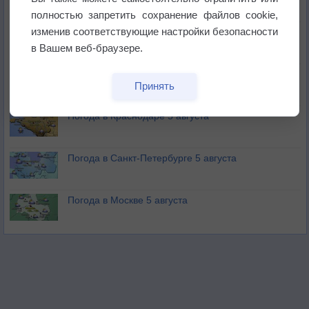
не выпадал дождь
полностью запретить сохранение файлов cookie,
изменив соответствующие настройки безопасности
Лето продолжит щедро раздавать своё тепло!
в Вашем веб-браузере.
Погода в Екатеринбурге 5 августа
Принять
Погода в Краснодаре 5 августа
Погода в Санкт-Петербурге 5 августа
Погода в Москве 5 августа