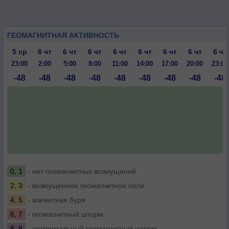
ГЕОМАГНИТНАЯ АКТИВНОСТЬ
5 ср
6 чт
6 чт
6 чт
6 чт
6 чт
6 чт
6 чт
6 чт
23:00
2:00
5:00
8:00
11:00
14:00
17:00
20:00
23:00
-48
-48
-48
-48
-48
-48
-48
-48
-48
0, 1
- нет геомагнитных возмущений
2, 3
- возмущенное геомагнитное поле
4, 5
- магнитная буря
6, 7
- геомагнитный шторм
8, 9
- экстремальный геомагнитный шторм