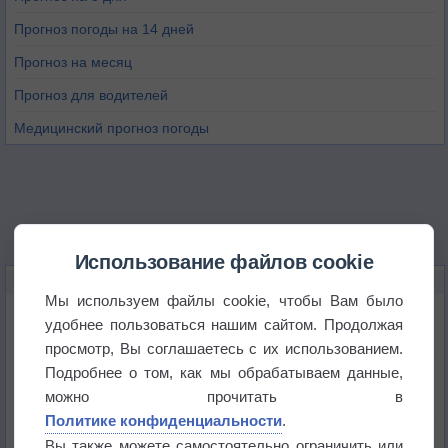
Прогноз погоды на 14 дней
Прогноз на месяц
Прогноз для водителей
Медицинский прогноз погоды
Использование файлов cookie
НОВОЕ О ПОГОДЕ
Мы используем файлы cookie, чтобы Вам было
Дневная температура воздуха в ОАЭ превысила
удобнее пользоваться нашим сайтом. Продолжая
+51°
просмотр, Вы соглашаетесь с их использованием.
Подробнее о том, как мы обрабатываем данные,
Европейские столицы бьют рекорды жары
можно прочитать в
Политике конфиденциальности
.
Впервые за 155 лет в Лондоне в течение месяца
Вы также можете самостоятельно ограничить или