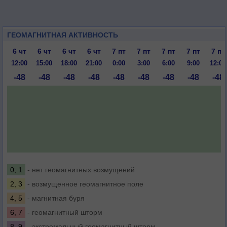
ГЕОМАГНИТНАЯ АКТИВНОСТЬ
6 чт
6 чт
6 чт
6 чт
7 пт
7 пт
7 пт
7 пт
7 пт
12:00
15:00
18:00
21:00
0:00
3:00
6:00
9:00
12:00
-48
-48
-48
-48
-48
-48
-48
-48
-48
0, 1
- нет геомагнитных возмущений
2, 3
- возмущенное геомагнитное поле
4, 5
- магнитная буря
6, 7
- геомагнитный шторм
8, 9
- экстремальный геомагнитный шторм