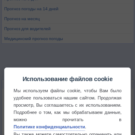
Прогноз погоды на 14 дней
Прогноз на месяц
Прогноз для водителей
Медицинский прогноз погоды
Использование файлов cookie
НОВОЕ О ПОГОДЕ
Мы используем файлы cookie, чтобы Вам было
Июль в России стал самым тёплым за всю
удобнее пользоваться нашим сайтом. Продолжая
историю
просмотр, Вы соглашаетесь с их использованием.
Подробнее о том, как мы обрабатываем данные,
В Центральной России наступают самые жаркие
дни этого лета
можно прочитать в
Политике конфиденциальности
.
Дневная температура воздуха в ОАЭ превысила
Вы также можете самостоятельно ограничить или