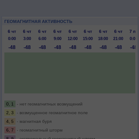
ГЕОМАГНИТНАЯ АКТИВНОСТЬ
6 чт
6 чт
6 чт
6 чт
6 чт
6 чт
6 чт
6 чт
7 пт
0:00
3:00
6:00
9:00
12:00
15:00
18:00
21:00
0:00
-48
-48
-48
-48
-48
-48
-48
-48
-48
0, 1
- нет геомагнитных возмущений
2, 3
- возмущенное геомагнитное поле
4, 5
- магнитная буря
6, 7
- геомагнитный шторм
8, 9
- экстремальный геомагнитный шторм